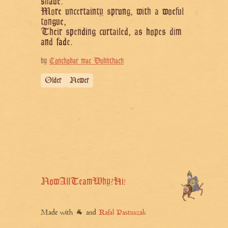
s
h
a
d
e
.
M
o
r
e
u
n
c
e
r
t
a
i
n
t
y
s
p
r
u
n
g
,
w
i
t
h
a
w
o
e
f
u
l
t
o
n
g
u
e
,
T
h
e
i
r
s
p
e
n
d
i
n
g
c
u
r
t
a
i
l
e
d
,
a
s
h
o
p
e
s
d
i
m
a
n
d
f
a
d
e
.
by
Conchobar mac Dubhthach
Older
Newer
Now
All
Team
Why?
Hi!
Made with 🐐 and
Rafal Pastuszak