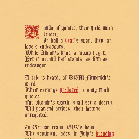
o
n
d
s
o
f
y
o
n
d
e
r
,
t
h
e
i
r
y
i
e
l
d
m
u
c
h
B
t
e
n
d
e
r
,
I
n
h
a
l
f
a
y
e
a
r
'
s
s
p
a
n
,
t
h
e
y
f
a
n
l
o
v
e
'
s
e
n
d
e
a
v
o
u
r
s
.
W
h
i
l
e
A
l
b
i
o
n
'
s
k
n
o
t
,
a
h
i
c
c
u
p
b
e
g
o
t
,
Y
e
t
i
n
s
e
c
o
n
d
h
a
l
f
s
t
a
n
d
s
,
a
s
f
i
r
m
a
s
e
n
d
e
a
v
o
u
r
.
A
t
a
l
e
i
s
h
e
a
r
d
,
o
f
D
S
M
-
F
i
r
m
e
n
i
c
h
'
s
w
o
r
d
,
T
h
e
i
r
e
a
r
n
i
n
g
s
p
r
e
d
i
c
t
e
d
,
a
s
o
n
g
m
u
c
h
q
u
i
e
t
e
d
.
F
o
r
v
i
t
a
m
i
n
'
s
w
o
r
t
h
,
s
h
a
l
l
s
e
e
a
d
e
a
r
t
h
,
T
i
l
l
y
e
a
r
-
e
n
d
a
r
r
i
v
e
s
,
t
h
e
i
r
f
o
r
t
u
n
e
u
n
r
e
q
u
i
t
e
d
.
I
n
G
e
r
m
a
n
r
e
a
l
m
,
G
f
K
'
s
h
e
l
m
,
T
h
e
s
e
n
t
i
m
e
n
t
f
a
d
e
s
,
i
n
J
u
l
y
'
s
b
r
o
o
d
i
n
g